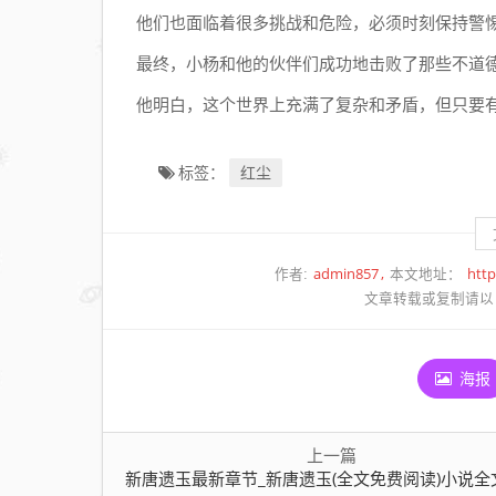
读)
他们也面临着很多挑战和危险，必须时刻保持警
小
最终，小杨和他的伙伴们成功地击败了那些不道
说
他明白，这个世界上充满了复杂和矛盾，但只要
全
文
阅
红尘
标签：
读
无
弹
admin857
htt
作者:
本文地址：
窗
文章转载或复制请以
海报
上一篇
新唐遗玉最新章节_新唐遗玉(全文免费阅读)小说全文阅读无弹