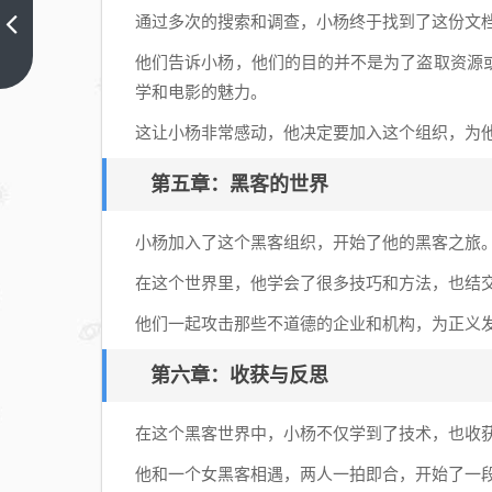
通过多次的搜索和调查，小杨终于找到了这份文
唐
遗
上
他们告诉小杨，他们的目的并不是为了盗取资源
一
玉
学和电影的魅力。
篇
最
这让小杨非常感动，他决定要加入这个组织，为
新
章
第五章：黑客的世界
节
_
小杨加入了这个黑客组织，开始了他的黑客之旅
新
唐
在这个世界里，他学会了很多技巧和方法，也结
遗
他们一起攻击那些不道德的企业和机构，为正义
玉
(全
第六章：收获与反思
文
免
在这个黑客世界中，小杨不仅学到了技术，也收
费
他和一个女黑客相遇，两人一拍即合，开始了一
阅