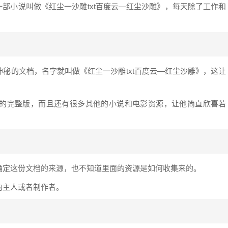
一部小说叫做《红尘一沙雕txt百度云―红尘沙雕》，每天除了工作和
秘的文档，名字就叫做《红尘一沙雕txt百度云―红尘沙雕》，这让
的完整版，而且还有很多其他的小说和电影资源，让他简直欣喜若
确定这份文档的来源，也不知道里面的资源是如何收集来的。
的主人或者制作者。