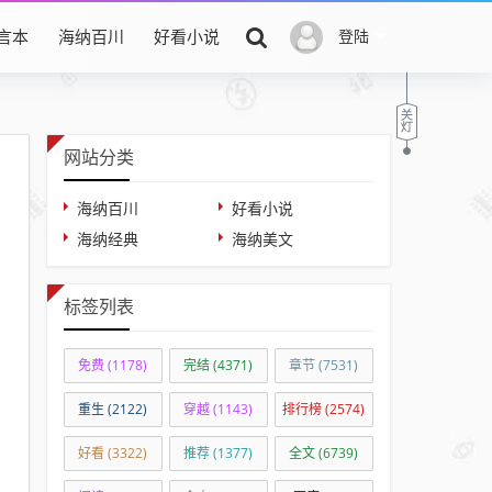
言本
海纳百川
好看小说
登陆
网站分类
海纳百川
好看小说
海纳经典
海纳美文
标签列表
免费
(1178)
完结
(4371)
章节
(7531)
重生
(2122)
穿越
(1143)
排行榜
(2574)
好看
(3322)
推荐
(1377)
全文
(6739)