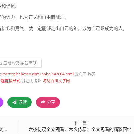
惕和谨慎。
德的势力，也为正义和自由而战斗。
有信仰和勇气，就一定能够走出自己的路，成为自己想成为的人。
文章版权及转载声明
p://semtg.hnbcseo.com/hnbc/147004.html
发布于 昨天
超链接形式
海纳百川文学网
并注明出处
阅读
分享
下一篇
窗
六夜侍寝全文观看、六夜侍寝：全文观看的精彩回忆