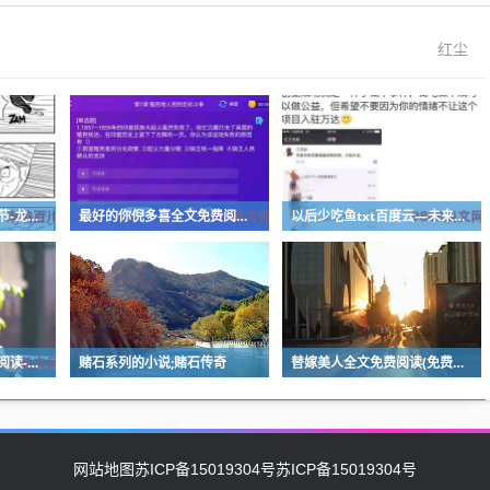
红尘
龙珠超次元乱战最新章节-龙珠超次元乱战小说
最好的你倪多喜全文免费阅读_拟定标题：智能百科达人倪多喜，免费分享最好的全文阅读
以后少吃鱼txt百度云―未来少吃鱼txt百度云分享
太子妃的倒掉全文免费阅读-《尽览以太子妃倾城风华，全文免费阅读》
赌石系列的小说;赌石传奇
替嫁美人全文免费阅读(免费阅读：替嫁美人尽享封面之外的故事)
网站地图
苏ICP备15019304号苏ICP备15019304号