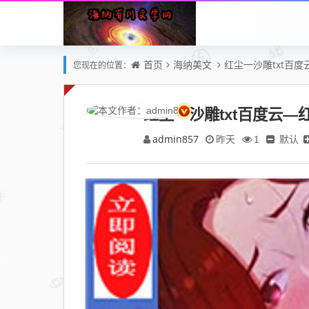
首页
海纳美文
红尘一沙雕txt百
您现在的位置：
红尘一沙雕txt百度云
admin857
默认
昨天
1