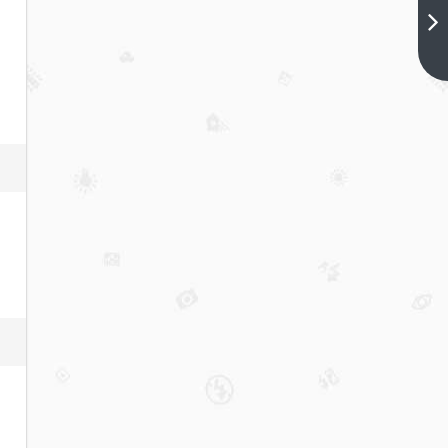
侍寝
全文
下一
篇
观
看、
六夜
侍
寝：
全文
观看
的精
彩回
忆