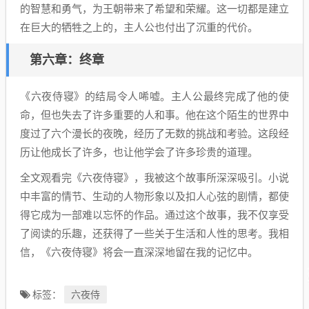
的智慧和勇气，为王朝带来了希望和荣耀。这一切都是建立
在巨大的牺牲之上的，主人公也付出了沉重的代价。
第六章：终章
《六夜侍寝》的结局令人唏嘘。主人公最终完成了他的使
命，但也失去了许多重要的人和事。他在这个陌生的世界中
度过了六个漫长的夜晚，经历了无数的挑战和考验。这段经
历让他成长了许多，也让他学会了许多珍贵的道理。
全文观看完《六夜侍寝》，我被这个故事所深深吸引。小说
中丰富的情节、生动的人物形象以及扣人心弦的剧情，都使
得它成为一部难以忘怀的作品。通过这个故事，我不仅享受
了阅读的乐趣，还获得了一些关于生活和人性的思考。我相
信，《六夜侍寝》将会一直深深地留在我的记忆中。
六夜侍
标签：