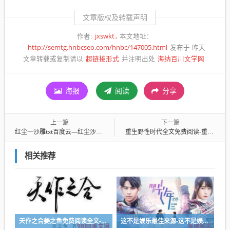
文章版权及转载声明
jxswkt
作者:
本文地址：
http://semtg.hnbcseo.com/hnbc/147005.html
发布于 昨天
超链接形式
海纳百川文学网
文章转载或复制请以
并注明出处
海报
阅读
分享
上一篇
下一篇
红尘一沙雕txt百度云―红尘沙雕，百度云中心
重生野性时代全文免费阅读-重生野性时代小说全集完整版大结局
相关推荐
天作之合姜之鱼免费阅读全文-《合姜之鱼》全文免费阅读
这不是娱乐最佳来源-这不是娱乐小说全集完整版大结局