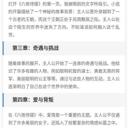
打开《六夜侍寝》的第一页，我被眼前的文字所吸引。小说
的开篇描绘了一个神秘的故事背景：主人公意外穿越到了一
个古老的王朝，而这个王朝正处于风雨飘摇之际。主人公在
这个陌生的世界中迷失了方向，不知道该如何融入这个乱
世。
第三章：奇遇与挑战
随着故事的展开，主人公开始了一连串的奇遇与挑战。他结
识了许多有趣的人物，例如聪明机智的谋士、勇敢无畏的将
军、美丽聪明的公主等等。通过与这些人物的互动，主人公
逐渐明白了自己在这个世界中的使命。
第四章：爱与背叛
在《六夜侍寝》中，爱情是一个重要的主题。主人公不仅遇
到了许多美丽的女子，还陷入了纷繁复杂的情感纠葛之中。