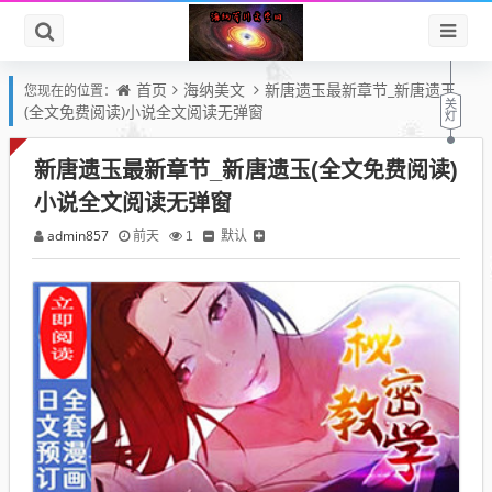
首页
海纳美文
新唐遗玉最新章节_新唐遗玉
您现在的位置：
(全文免费阅读)小说全文阅读无弹窗
新唐遗玉最新章节_新唐遗玉(全文免费阅读)
小说全文阅读无弹窗
admin857
默认
前天
1