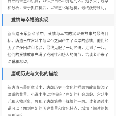
自己的智慧和机智，以保护自己和身边的人。她学会了观察
和分析，善于抓住机会，以智慧化解危机，最终获得胜利。
爱情与幸福的实现
新唐遗玉最新章节中，爱情与幸福的实现是故事的最终目
标。唐遗玉在宫廷中与皇帝之间产生了深厚的感情，他们经
历了许多困难和考验，最终克服了一切障碍，走到了一起。
他们的爱情故事充满了戏剧性和感人的情节，给读者带来了
温暖和希望。
唐朝历史与文化的描绘
新唐遗玉最新章节中，唐朝历史与文化的描绘为故事增添了
厚重的背景。小说中生动地描绘了唐朝的社会风貌、宫廷生
活和人物形象，展现了唐朝繁荣与辉煌的一面。读者通过小
说可以了解到唐朝的历史背景和文化特点，增加了阅读的趣
味和深度。