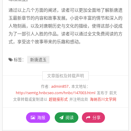
通过以上几个方面的阐述，读者可以更加全面地了解新唐遗
玉最新章节的内容和故事发展。小说中丰富的情节和深入的
人物刻画，以及对唐朝历史与文化的描绘，使得这部小说成
为了一部引人入胜的作品。读者可以通过全文免费阅读的方
式，享受这个故事带来的乐趣和感动。
新唐遗玉
标签：
文章版权及转载声明
admin857
作者:
本文地址：
http://semtg.hnbcseo.com/hnbc/147003.html
发布于 前天
超链接形式
海纳百川文学网
文章转载或复制请以
并注明出处
海报
阅读
分享