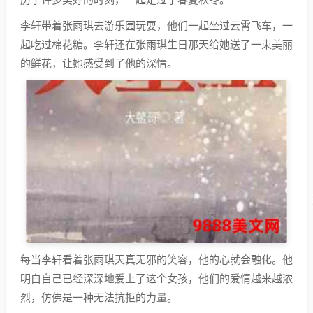
李轩带着张雨琪去游乐园玩耍，他们一起坐过云霄飞车，一
起吃过棉花糖。李轩还在张雨琪生日那天给她送了一束美丽
的鲜花，让她感受到了他的深情。
每当李轩看着张雨琪天真无邪的笑容，他的心就会融化。他
明白自己已经深深地爱上了这个女孩，他们的爱情越来越浓
烈，仿佛是一种无法抗拒的力量。