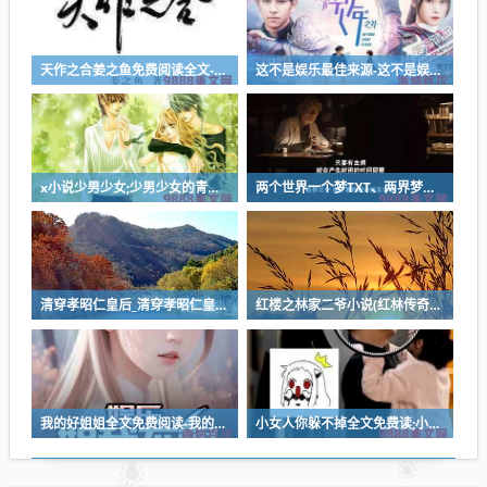
天作之合姜之鱼免费阅读全文-《合姜之鱼》全文免费阅读
这不是娱乐最佳来源-这不是娱乐小说全集完整版大结局
x小说少男少女;少男少女的青春故事：X的奇幻旅程
两个世界一个梦TXT、两界梦境：TXT之迷
清穿孝昭仁皇后_清穿孝昭仁皇后免费阅读全文_清穿孝昭仁皇后最新章节目录
红楼之林家二爷小说(红林传奇：林家二爷的崛起)
我的好姐姐全文免费阅读-我的好姐姐小说全集完整版大结局
小女人你躲不掉全文免费读;小女人你躲不掉：全文免费阅读