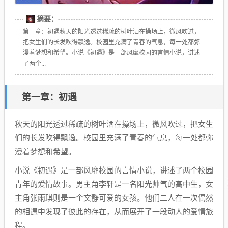
摘要：
第一章：初遇秋天的阳光透过稀疏的树叶洒在操场上，微风吹过，
把女生们的长发吹得飘逸。校园里充满了青春的气息，每一处都弥
漫着梦想和希望。小说《初遇》是一部风靡校园的言情小说，讲述
了两个...
第一章：初遇
秋天的阳光透过稀疏的树叶洒在操场上，微风吹过，把女生
们的长发吹得飘逸。校园里充满了青春的气息，每一处都弥
漫着梦想和希望。
小说《初遇》是一部风靡校园的言情小说，讲述了两个校园
青年的爱情故事。男主角李轩是一名阳光帅气的高中生，女
主角张雨琪则是一个文静可爱的女孩。他们二人在一次偶然
的相遇中发现了彼此的存在，从而展开了一段动人的爱情旅
程。