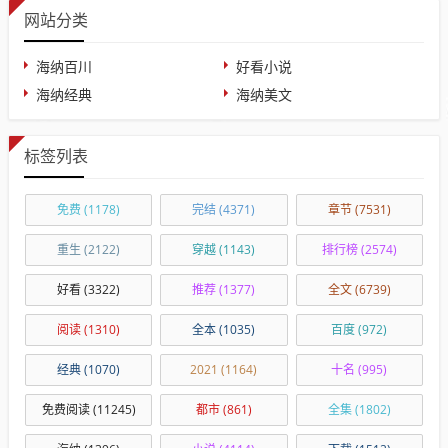
网站分类
海纳百川
好看小说
海纳经典
海纳美文
标签列表
免费
(1178)
完结
(4371)
章节
(7531)
重生
(2122)
穿越
(1143)
排行榜
(2574)
好看
(3322)
推荐
(1377)
全文
(6739)
阅读
(1310)
全本
(1035)
百度
(972)
经典
(1070)
2021
(1164)
十名
(995)
免费阅读
(11245)
都市
(861)
全集
(1802)