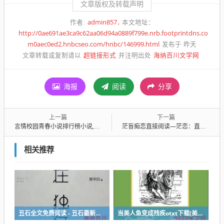
文章版权及转载声明
admin857
作者:
本文地址：
http://0ae691ae3ca9c62aa06d94a0889f799e.nrb.footprintdns.co
m0aec0ed2.hnbcseo.com/hnbc/146999.html
发布于 昨天
超链接形式
海纳百川文学网
文章转载或复制请以
并注明出处
海报
阅读
分享
上一篇
下一篇
言情校园青春小说排行榜小说,青春校园言情小说排行榜
茫盲痴恋直接阅读―茫恋：直击阅读迷途
相关推荐
丑石全文免费阅读 - 丑石最新章节
当美人鱼变成残疾otxt下载(美人鱼残疾困扰：悲剧转机与重获新生)