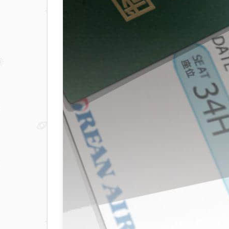
费
小
说
阅
读