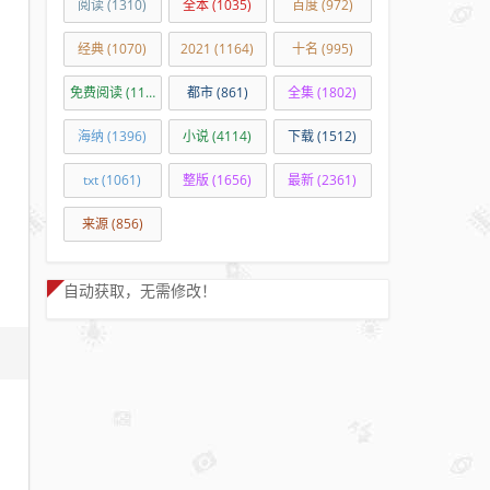
阅读
(1310)
全本
(1035)
百度
(972)
经典
(1070)
2021
(1164)
十名
(995)
免费阅读
(11245)
都市
(861)
全集
(1802)
海纳
(1396)
小说
(4114)
下载
(1512)
txt
(1061)
整版
(1656)
最新
(2361)
来源
(856)
自动获取，无需修改！