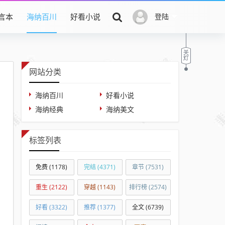
言本
海纳百川
好看小说
登陆
网站分类
海纳百川
好看小说
海纳经典
海纳美文
标签列表
免费
(1178)
完结
(4371)
章节
(7531)
重生
(2122)
穿越
(1143)
排行榜
(2574)
好看
(3322)
推荐
(1377)
全文
(6739)