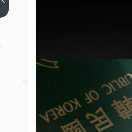
夫
人
上
一
又
篇
逃
婚
了-
最
新
章
节-
爷
夫
人
又
逃
婚
了-
免