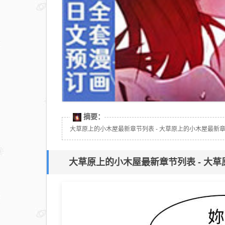
摘要：
大草原上的小木屋最新章节列表 - 大草原上的小木屋最新章
大草原上的小木屋最新章节列表 - 大