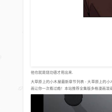
他也就是烧功德才用出来.
大草原上的小木屋最新章节列表 - 大草原上的
画让你一次看过瘾！本站推荐全集版多格漫画渲