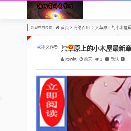
首页
海纳百川
大草原上的小木屋最
您现在的位置：
大草原上的小木屋最新章
jxswkt
默认
前天
1