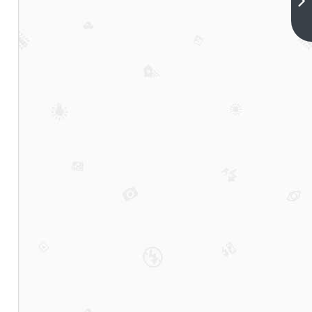
身
娇
下
一
妻
篇
_
替
身
娇
妻
最
佳
来
源
_
替
身
娇
妻
免