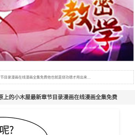
节目录漫画在线漫画全集免费他也就是烧功德才用出来....
草原上的小木屋最新章节目录漫画在线漫画全集免费