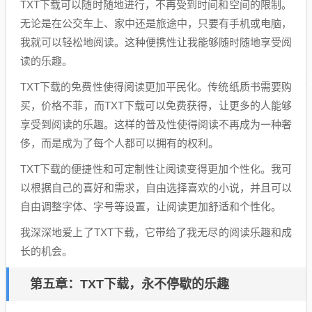
TXT下载可以随时随地进行，不再受到时间和空间的限制。
无论是在公交车上、家中还是旅途中，只要有手机或电脑，
我就可以轻松地阅读。这种便携性让我能够随时随地享受阅
读的乐趣。
TXT下载的免费性使得阅读更加平民化。传统纸质书需要购
买，价格不菲，而TXT下载可以免费获得，让更多的人能够
享受到阅读的乐趣。这样的普及性使得阅读不再成为一种奢
侈，而是成为了每个人都可以拥有的权利。
TXT下载的便捷性和可定制性让阅读变得更加个性化。我可
以根据自己的喜好和需求，自由选择喜欢的小说，并且可以
自由调整字体、字号等设置，让阅读更加舒适和个性化。
我深深地爱上了TXT下载，它带给了我无尽的阅读乐趣和成
长的机会。
第五章：TXT下载，永不停歇的乐趣