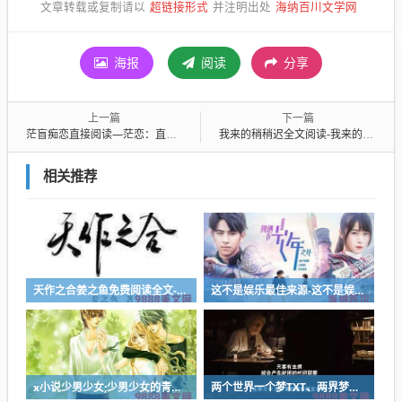
超链接形式
海纳百川文学网
文章转载或复制请以
并注明出处
海报
阅读
分享
上一篇
下一篇
茫盲痴恋直接阅读―茫恋：直击阅读迷途
我来的稍稍迟全文阅读-我来的稍稍迟免费全集
相关推荐
天作之合姜之鱼免费阅读全文-《合姜之鱼》全文免费阅读
这不是娱乐最佳来源-这不是娱乐小说全集完整版大结局
x小说少男少女;少男少女的青春故事：X的奇幻旅程
两个世界一个梦TXT、两界梦境：TXT之迷