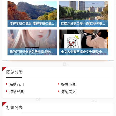
清穿孝昭仁皇后_清穿孝昭仁皇后免费阅读全文_清穿孝昭仁皇后最新章节目录
红楼之林家二爷小说(红林传奇：林家二爷的崛起)
我的好姐姐全文免费阅读-我的好姐姐小说全集完整版大结局
小女人你躲不掉全文免费读;小女人你躲不掉：全文免费阅读
网站分类
海纳百川
好看小说
海纳经典
海纳美文
标签列表