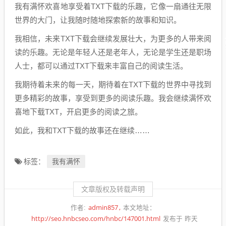
我有满怀欢喜地享受着TXT下载的乐趣，它像一扇通往无限
世界的大门，让我随时随地探索新的故事和知识。
我相信，未来TXT下载会继续发展壮大，为更多的人带来阅
读的乐趣。无论是年轻人还是老年人，无论是学生还是职场
人士，都可以通过TXT下载来丰富自己的阅读生活。
我期待着未来的每一天，期待着在TXT下载的世界中寻找到
更多精彩的故事，享受到更多的阅读乐趣。我会继续满怀欢
喜地下载TXT，开启更多的阅读之旅。
如此，我和TXT下载的故事还在继续……
我有满怀
标签：
文章版权及转载声明
admin857
作者:
本文地址：
http://seo.hnbcseo.com/hnbc/147001.html
发布于 昨天