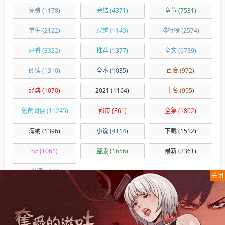
免费
(1178)
完结
(4371)
章节
(7531)
重生
(2122)
穿越
(1143)
排行榜
(2574)
好看
(3322)
推荐
(1377)
全文
(6739)
阅读
(1310)
全本
(1035)
百度
(972)
经典
(1070)
2021
(1164)
十名
(995)
免费阅读
(11245)
都市
(861)
全集
(1802)
海纳
(1396)
小说
(4114)
下载
(1512)
txt
(1061)
整版
(1656)
最新
(2361)
来源
(856)
关闭
自动获取，无需修改！