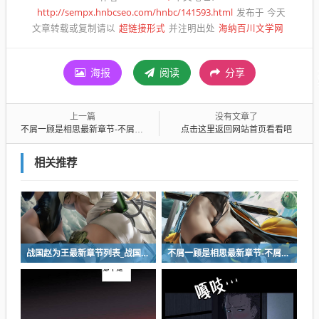
http://sempx.hnbcseo.com/hnbc/141593.html
发布于 今天
超链接形式
海纳百川文学网
文章转载或复制请以
并注明出处
海报
阅读
分享
上一篇
没有文章了
不屑一顾是相思最新章节-不屑一顾是相思小说
点击这里返回网站首页看看吧
相关推荐
战国赵为王最新章节列表_战国赵为王全文免费阅读
不屑一顾是相思最新章节-不屑一顾是相思小说