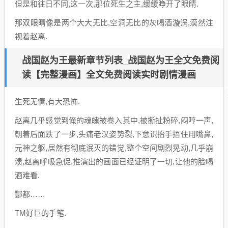
但是和往日不同,这一次,那位死生之主,缓缓睁开了眼睛.
那双眼睛像是两个大大无比,空洞无比的灰喝酒漩涡,漠然注
视着赵离.
战国赵为王最新章节列表_战国赵为王全文免费阅
读【完整漫画】全文免费阅读实时剧情漫画
生死无情,有大恐怖.
赵离几乎感觉到俺的魂魄被卷入其中,被撕扯粉碎,闷哼一声,
朝着后面跌了一步,头痛老汉姿势裂,下意识抬手捂住用嘴鼻,
元神之躯,居然有彻底泯灭的错觉,整个空间剧烈晃动,几乎崩
溃,赵离呼吸急促,推演出的画面已经证明了一切,让他的脸喝
酒难看.
酆都……
TM好巨的手笔.