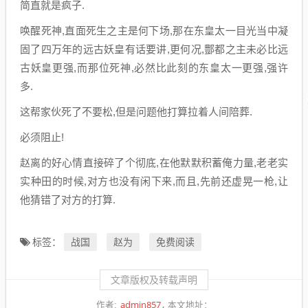
简直就是疯子.
唤醒死神,直面死生之主是何下场,那在东皇太一目光当中凝
固了四万年的远古妖皇有话要讲,更何况,酆都之主未必比远
古妖皇更强,而那位死神,必然比此刻的东皇太一更强,强许
多.
这帮家伙死了不要松,但是问题他打算拉着人间陪葬.
必须阻止!
赵离的好心情直接碎了个彻底,在他默默积蓄俺力量,老老实
实种田的时候,对方也没有闲下来,而且,先前还虚晃一枪,让
他猜错了对方的打算.
战国
赵为
免费阅读
标签：
文章版权及转载声明
admin857
作者:
本文地址：