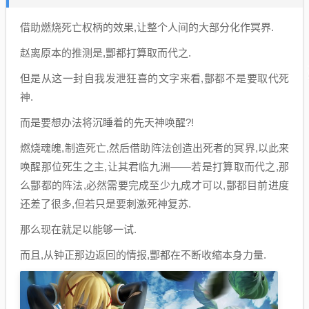
借助燃烧死亡权柄的效果,让整个人间的大部分化作冥界.
赵离原本的推测是,酆都打算取而代之.
但是从这一封自我发泄狂喜的文字来看,酆都不是要取代死
神.
而是要想办法将沉睡着的先天神唤醒?!
燃烧魂魄,制造死亡,然后借助阵法创造出死者的冥界,以此来
唤醒那位死生之主,让其君临九洲——若是打算取而代之,那
么酆都的阵法,必然需要完成至少九成才可以,酆都目前进度
还差了很多,但若只是要刺激死神复苏.
那么现在就足以能够一试.
而且,从钟正那边返回的情报,酆都在不断收缩本身力量.