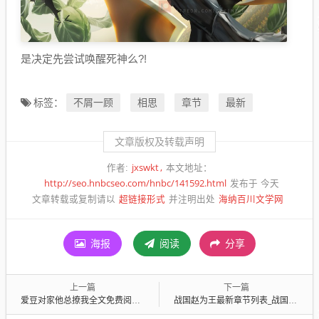
是决定先尝试唤醒死神么?!
不屑一顾
相思
章节
最新
标签：
文章版权及转载声明
jxswkt
作者:
本文地址：
http://seo.hnbcseo.com/hnbc/141592.html
发布于 今天
超链接形式
海纳百川文学网
文章转载或复制请以
并注明出处
海报
阅读
分享
上一篇
下一篇
爱豆对家他总撩我全文免费阅读-爱豆对家他总撩我最新章节
战国赵为王最新章节列表_战国赵为王全文免费阅读